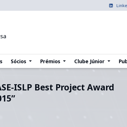
Link
esa
(current)
(current)
(current
s
Sócios
Prémios
Clube Júnior
Pub
ASE-ISLP Best Project Award
015”