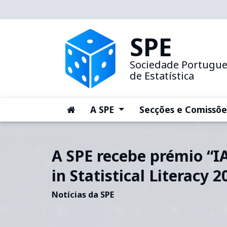
SPE
Sociedade Portugu
de Estatística
(current)
(current)
A SPE
Secções e Comissõe
A SPE recebe prémio “I
in Statistical Literacy 2
Notícias da SPE