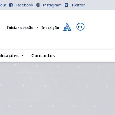
edIn
Facebook
Instagram
Twitter
PT
EN
Iniciar sessão
/
Inscrição
)
(current)
licações
Contactos