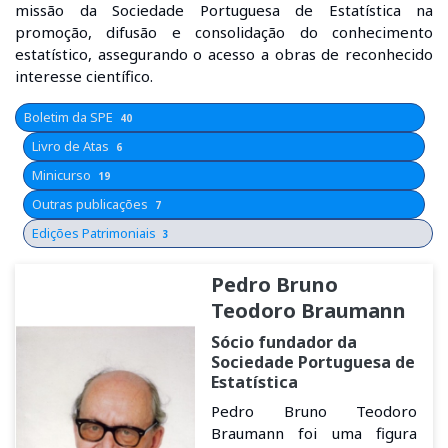
missão da Sociedade Portuguesa de Estatística na
promoção, difusão e consolidação do conhecimento
estatístico, assegurando o acesso a obras de reconhecido
interesse científico.
Boletim da SPE
40
Livro de Atas
6
Minicurso
19
Outras publicações
7
Edições Patrimoniais
3
Pedro Bruno
Teodoro Braumann
Sócio fundador da
Sociedade Portuguesa de
Estatística
Pedro Bruno Teodoro
Braumann foi uma figura