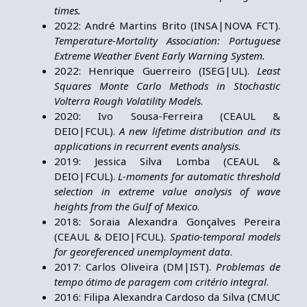
times.
2022: André Martins Brito
(INSA|NOVA FCT).
Temperature-Mortality Association: Portuguese
Extreme Weather Event Early Warning System.
2022: Henrique Guerreiro
(
ISEG|UL
).
Least
Squares Monte Carlo Methods in Stochastic
Volterra Rough Volatility Models
.
2020: Ivo Sousa-Ferreira (CEAUL &
DEIO|FCUL).
A new lifetime distribution and its
applications in recurrent events analysis
.
2019: Jessica Silva Lomba (CEAUL &
DEIO|FCUL).
L-moments for automatic threshold
selection in extreme value analysis of wave
heights from the Gulf of Mexico
.
2018: Soraia Alexandra Gonçalves Pereira
(CEAUL & DEIO|FCUL).
Spatio-temporal models
for georeferenced unemployment data
.
2017: Carlos Oliveira (DM|IST).
Problemas de
tempo ótimo de paragem com critério integral
.
2016: Filipa Alexandra Cardoso da Silva (CMUC