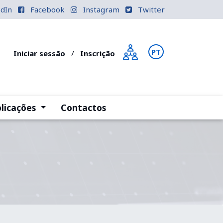
edIn
Facebook
Instagram
Twitter
PT
EN
Iniciar sessão
/
Inscrição
)
(current)
licações
Contactos