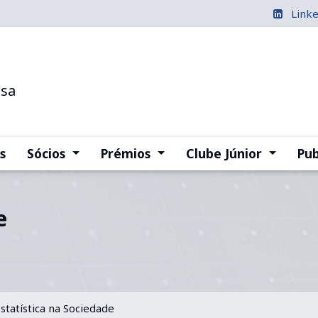
Link
esa
(current)
(current)
(current
s
Sócios
Prémios
Clube Júnior
Pub
e
statística na Sociedade