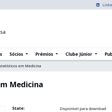
Link
esa
(current)
(current)
(current
s
Sócios
Prémios
Clube Júnior
Pub
tatísticos em Medicina
em Medicina
State:
Disponível para download