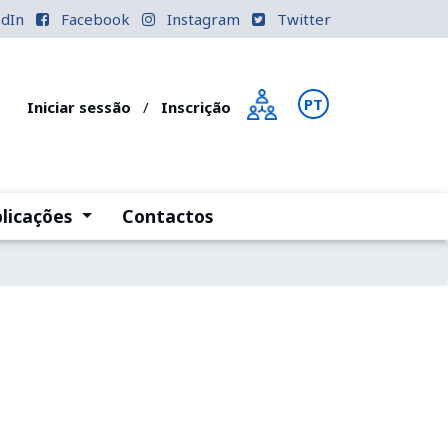
edIn
Facebook
Instagram
Twitter
PT
EN
Iniciar sessão
/
Inscrição
)
(current)
licações
Contactos