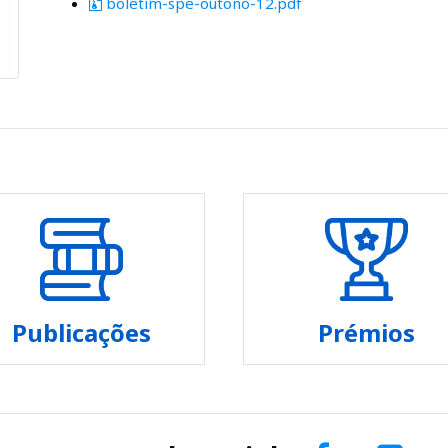
boletim-spe-outono-12.pdf
Publicações
Prémios