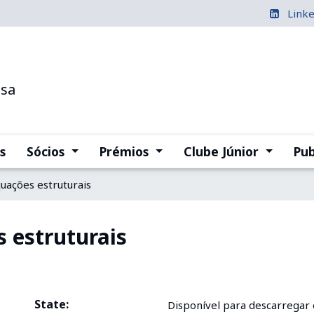
Link
esa
(current)
(current)
(current
s
Sócios
Prémios
Clube Júnior
Pub
ações estruturais
 estruturais
State:
Disponível para descarregar 