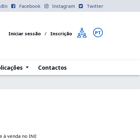
edIn
Facebook
Instagram
Twitter
PT
EN
Iniciar sessão
/
Inscrição
)
(current)
licações
Contactos
e à venda no INE