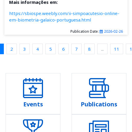
Mais informações em:
https://sbiospe.weebly.com/ii-simpoacutesio-online-
em-biometria-galaico-portuguesa.html
Publication Date:
2026-02-26
2
3
4
5
6
7
8
...
11
Events
Publications