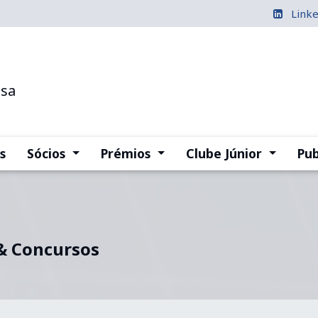
Link
esa
(current)
(current)
(current
s
Sócios
Prémios
Clube Júnior
Pub
 & Concursos