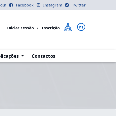
edIn
Facebook
Instagram
Twitter
PT
EN
Iniciar sessão
/
Inscrição
)
(current)
licações
Contactos