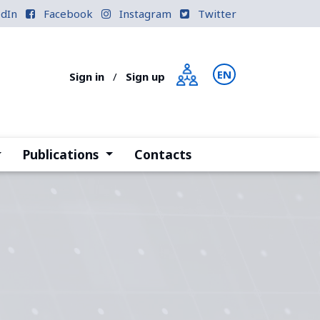
edIn
Facebook
Instagram
Twitter
EN
PT
Sign in
/
Sign up
current)
(current)
Publications
Contacts