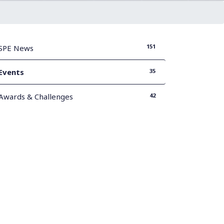
151
SPE News
35
Events
42
Awards & Challenges