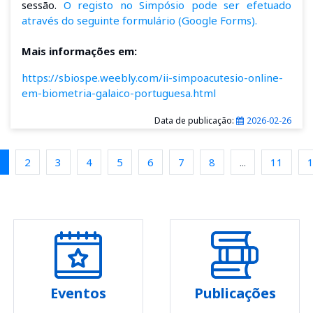
sessão.
O registo no Simpósio pode ser efetuado
através do seguinte formulário (Google Forms).
Mais informações em:
https://sbiospe.weebly.com/ii-simpoacutesio-online-
em-biometria-galaico-portuguesa.html
Data de publicação:
2026-02-26
2
3
4
5
6
7
8
...
11
Eventos
Publicações