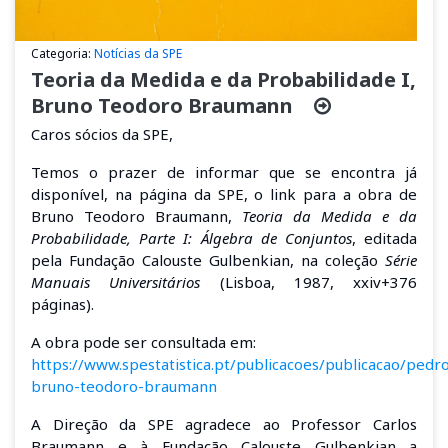
Categoria:
Notícias da SPE
Teoria da Medida e da Probabilidade I,
Bruno Teodoro Braumann
Caros sócios da SPE,
Temos o prazer de informar que se encontra já
disponível, na página da SPE, o link para a obra de
Bruno Teodoro Braumann,
Teoria da Medida e da
Probabilidade, Parte I: Álgebra de Conjuntos
, editada
pela Fundação Calouste Gulbenkian, na coleção
Série
Manuais Universitários
(Lisboa, 1987, xxiv+376
páginas).
A obra pode ser consultada em:
https://www.spestatistica.pt/publicacoes/publicacao/pedr
bruno-teodoro-braumann
A Direção da SPE agradece ao Professor Carlos
Braumann e à Fundação Calouste Gulbenkian a