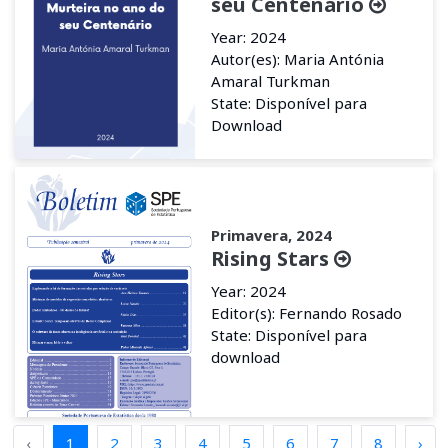
seu Centenário
Year: 2024
Autor(es): Maria Antónia
Amaral Turkman
State: Disponível para
Download
Primavera, 2024
Rising Stars
Year: 2024
Editor(s): Fernando Rosado
State: Disponível para
download
‹
1
2
3
4
5
6
7
8
›