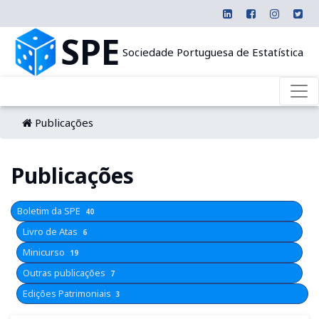
SPE
Sociedade Portuguesa de Estatística
Publicações
Publicações
Boletim da SPE
40
Livro de Atas
6
Minicurso
19
Outras publicações
7
Edições Patrimoniais
3