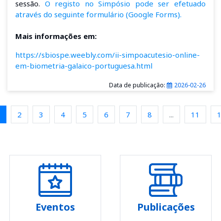
sessão.
O registo no Simpósio pode ser efetuado
através do seguinte formulário (Google Forms).
Mais informações em:
https://sbiospe.weebly.com/ii-simpoacutesio-online-
em-biometria-galaico-portuguesa.html
Data de publicação:
2026-02-26
2
3
4
5
6
7
8
...
11
Eventos
Publicações