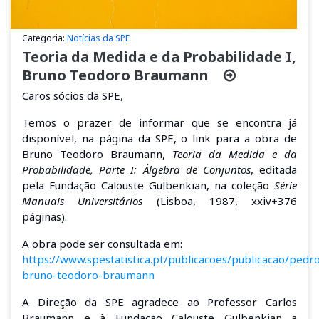
Categoria:
Notícias da SPE
Teoria da Medida e da Probabilidade I,
Bruno Teodoro Braumann
Caros sócios da SPE,
Temos o prazer de informar que se encontra já
disponível, na página da SPE, o link para a obra de
Bruno Teodoro Braumann,
Teoria da Medida e da
Probabilidade, Parte I: Álgebra de Conjuntos
, editada
pela Fundação Calouste Gulbenkian, na coleção
Série
Manuais Universitários
(Lisboa, 1987, xxiv+376
páginas).
A obra pode ser consultada em:
https://www.spestatistica.pt/publicacoes/publicacao/pedr
bruno-teodoro-braumann
A Direção da SPE agradece ao Professor Carlos
Braumann e à Fundação Calouste Gulbenkian a