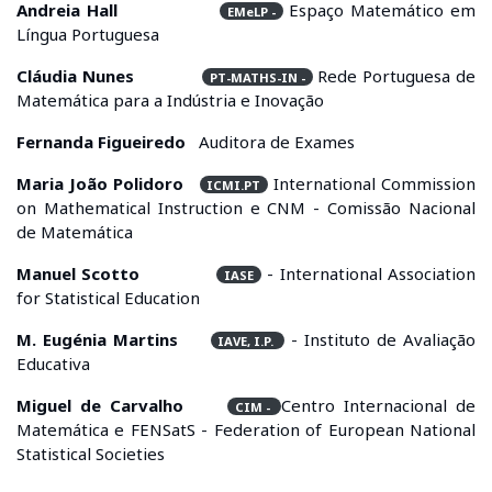
Andreia Hall
Espaço Matemático em
EMeLP -
Língua Portuguesa
Cláudia Nunes
Rede Portuguesa de
PT-MATHS-IN -
Matemática para a Indústria e Inovação
Fernanda Figueiredo
Auditora de Exames
Maria João Polidoro
International Commission
ICMI.PT
on Mathematical Instruction e CNM - Comissão Nacional
de Matemática
Manuel Scotto
- International Association
IASE
for Statistical Education
M. Eugénia Martins
- Instituto de Avaliação
IAVE, I.P.
Educativa
Miguel de Carvalho
Centro Internacional de
CIM -
Matemática e FENSatS - Federation of European National
Statistical Societies