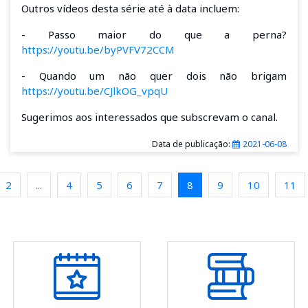
Outros vídeos desta série até à data incluem:
- Passo maior do que a perna?
https://youtu.be/byPVFV72CCM
- Quando um não quer dois não brigam
https://youtu.be/CJlkOG_vpqU
Sugerimos aos interessados que subscrevam o canal.
Data de publicação:
2021-06-08
2
...
4
5
6
7
8
9
10
11