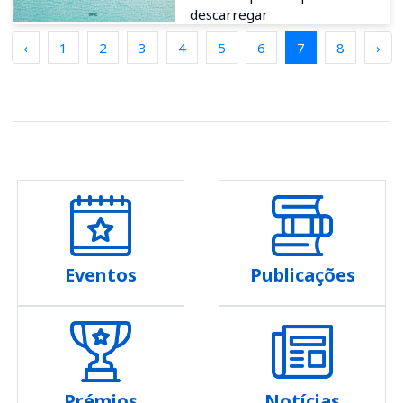
descarregar
‹
1
2
3
4
5
6
7
8
›
Eventos
Publicações
Prémios
Notícias