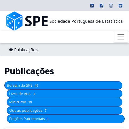
SPE
Sociedade Portuguesa de Estatística
Publicações
Publicações
Boletim da SPE
40
Livro de Atas
6
Minicurso
19
Outras publicações
7
Edições Patrimoniais
3