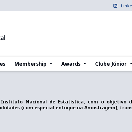
Link
al
(current)
(current)
(
es
Membership
Awards
Clube Júnior
o Instituto Nacional de Estatística, com o objetivo
bilidades (com especial enfoque na Amostragem), trans