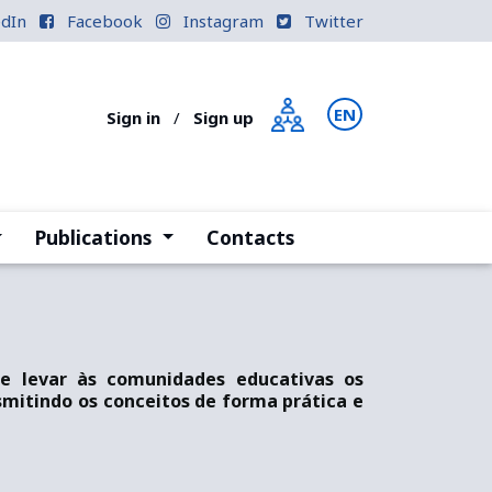
edIn
Facebook
Instagram
Twitter
EN
PT
Sign in
/
Sign up
current)
(current)
Publications
Contacts
 de levar às comunidades educativas os
mitindo os conceitos de forma prática e