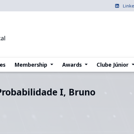
Link
al
(current)
(current)
(
es
Membership
Awards
Clube Júnior
Probabilidade I, Bruno