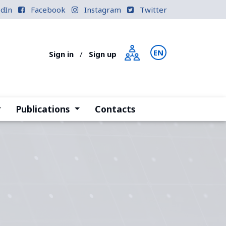
edIn
Facebook
Instagram
Twitter
EN
PT
Sign in
/
Sign up
current)
(current)
Publications
Contacts