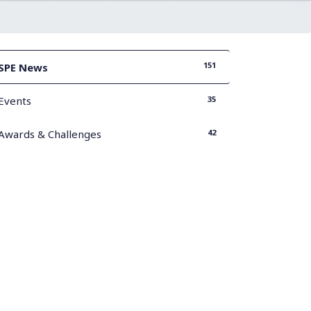
151
SPE News
35
Events
42
Awards & Challenges