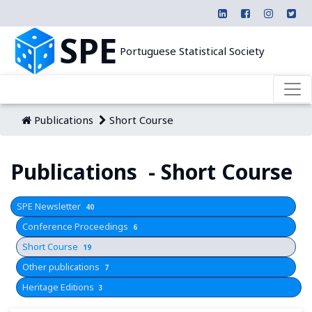
SPE
Portuguese Statistical Society
Publications
Short Course
Publications - Short Course
SPE Newsletter
40
Conference Proceedings
6
Short Course
19
Other publications
7
Heritage Editions
3