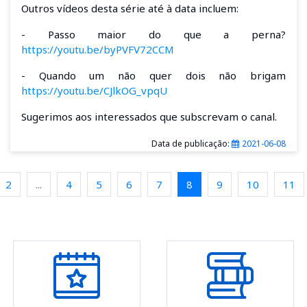
Outros vídeos desta série até à data incluem:
- Passo maior do que a perna?
https://youtu.be/byPVFV72CCM
- Quando um não quer dois não brigam
https://youtu.be/CJlkOG_vpqU
Sugerimos aos interessados que subscrevam o canal.
Data de publicação:
2021-06-08
2
...
4
5
6
7
8
9
10
11