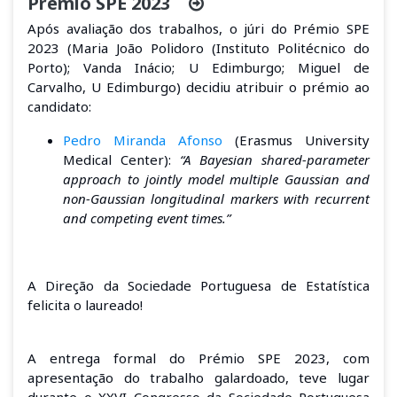
Prémio SPE 2023
A
pós avaliação dos trabalhos, o júri do Prémio SPE
2023
(
Maria João Polidoro (Instituto Politécnico do
Porto); Vanda Inácio;
U Edimburgo
; Miguel de
Carvalho
, U Edimburgo)
decidiu atribuir o prémio ao
candidato:
Pedro Miranda Afonso
(Erasmus University
Medical Center)
:
“A Bayesian shared-parameter
approach to jointly model multiple Gaussian and
non-Gaussian longitudinal markers with recurrent
and competing event times.”
A Direção da Sociedade Portuguesa de Estatística
felicita o laureado!
A entrega formal do Prémio SPE 2023, com
apresentação do trabalho galardoado, teve lugar