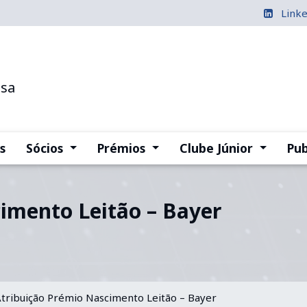
Link
esa
(current)
(current)
(current
s
Sócios
Prémios
Clube Júnior
Pub
imento Leitão – Bayer
tribuição Prémio Nascimento Leitão – Bayer