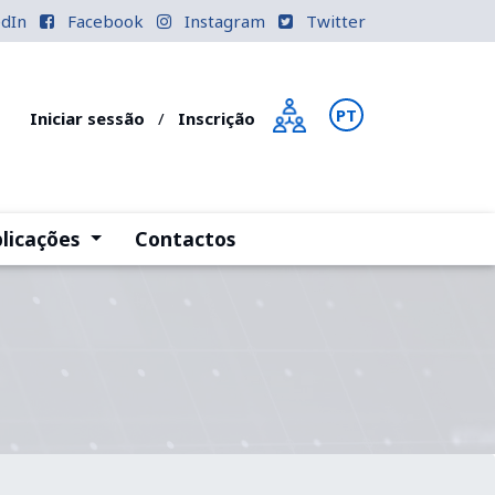
edIn
Facebook
Instagram
Twitter
PT
EN
Iniciar sessão
/
Inscrição
)
(current)
licações
Contactos