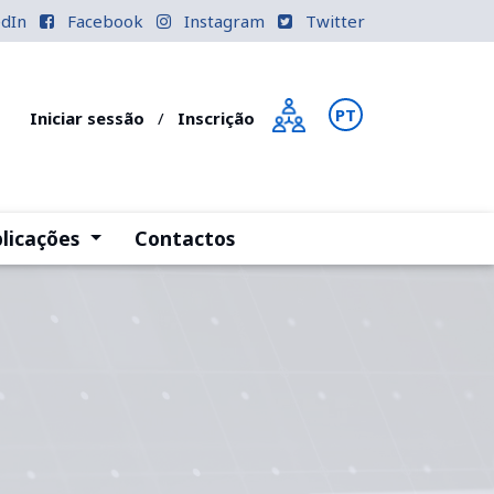
edIn
Facebook
Instagram
Twitter
PT
EN
Iniciar sessão
/
Inscrição
)
(current)
licações
Contactos