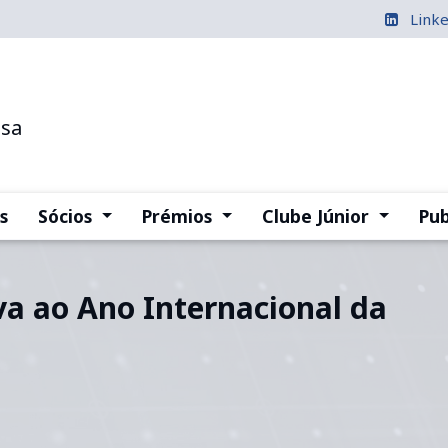
Link
esa
(current)
(current)
(current
s
Sócios
Prémios
Clube Júnior
Pub
iva ao Ano Internacional da