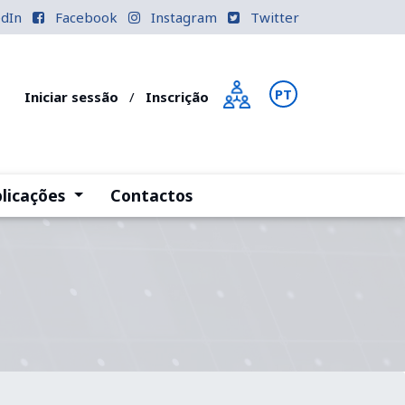
edIn
Facebook
Instagram
Twitter
PT
EN
Iniciar sessão
/
Inscrição
)
(current)
licações
Contactos