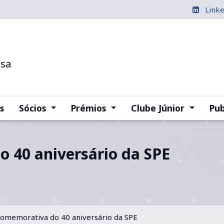
Link
esa
(current)
(current)
(current
s
Sócios
Prémios
Clube Júnior
Pub
 40 aniversário da SPE
omemorativa do 40 aniversário da SPE