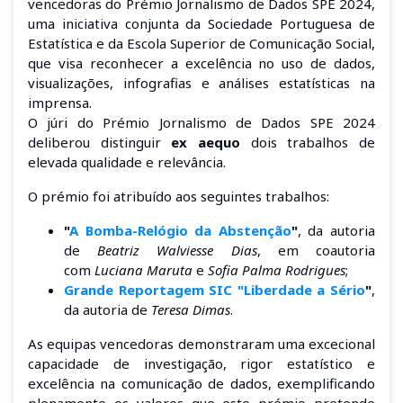
vencedoras do Prémio Jornalismo de Dados SPE 2024,
uma iniciativa conjunta da Sociedade Portuguesa de
Estatística e da Escola Superior de Comunicação Social,
que visa reconhecer a excelência no uso de dados,
visualizações, infografias e análises estatísticas na
imprensa.
O júri do Prémio Jornalismo de Dados SPE 2024
deliberou distinguir
ex aequo
dois trabalhos de
elevada qualidade e relevância.
O prémio foi atribuído aos seguintes trabalhos:
"
A Bomba-Relógio da Abstenção
"
, da autoria
de
Beatriz Walviesse Dias
, em coautoria
com
Luciana Maruta
e
Sofia Palma Rodrigues
;
Grande Reportagem SIC "Liberdade a Sério
"
,
da autoria de
Teresa Dimas
.
As equipas vencedoras demonstraram uma excecional
capacidade de investigação, rigor estatístico e
excelência na comunicação de dados, exemplificando
plenamente os valores que este prémio pretende