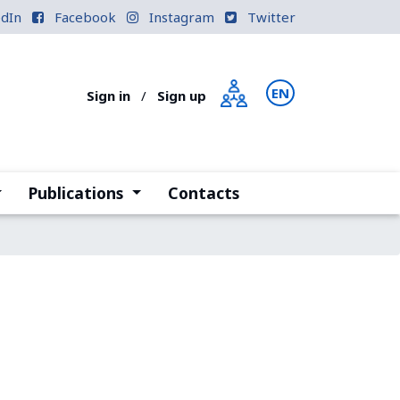
edIn
Facebook
Instagram
Twitter
EN
PT
Sign in
/
Sign up
current)
(current)
Publications
Contacts