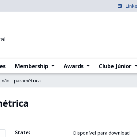
Link
al
(current)
(current)
(
es
Membership
Awards
Clube Júnior
a não - paramétrica
métrica
State:
Disponível para download