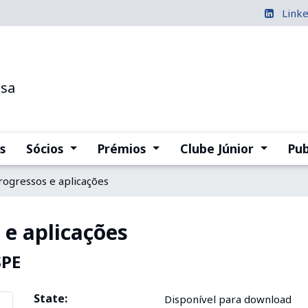
Link
esa
(current)
(current)
(current
s
Sócios
Prémios
Clube Júnior
Pub
progressos e aplicações
 e aplicações
SPE
State:
Disponível para download