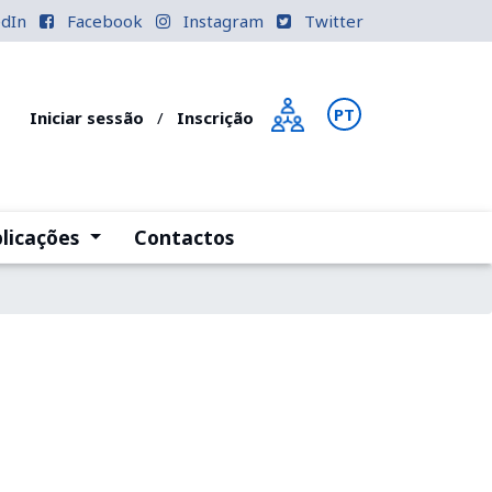
edIn
Facebook
Instagram
Twitter
PT
EN
Iniciar sessão
/
Inscrição
)
(current)
licações
Contactos